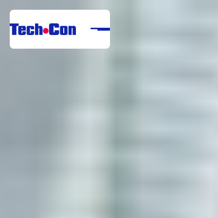
Rólunk
Portfólió
Szolgáltatások
Referenciák
Letöltési Központ
Karrier