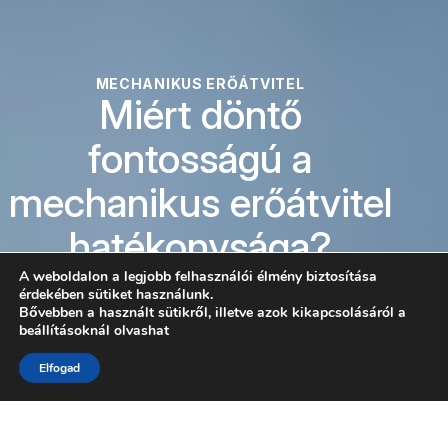
MECHANIKUS ERŐÁTVITEL
Miért döntő
fontosságú a
mechanikus erőátvitel
hatékonysága?
A weboldalon a legjobb felhasználói élmény biztosítása
Portfólió felfedezése
érdekében sütiket használunk.
Bővebben a használt sütikről, illetve azok kikapcsolásáról a
beállításoknál olvashat
Konzultáljon egy lineáris mozgás szakértővel
LÉPJEN KAPCSOLATBA VELÜNK
Elfogad