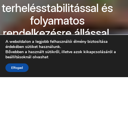
terhelésstabilitással és
folyamatos
rendelkezésre állással.
A weboldalon a legjobb felhasználói élmény biztosítása
Kategória megtekintése
érdekében sütiket használunk.
Bővebben a használt sütikről, illetve azok kikapcsolásáról a
beállításoknál olvashat
Konzultáljon szakértőnkkel
LÉPJEN KAPCSOLATBA VELÜNK
Elfogad
Géparchitektúra és hálózat
tökéletes összhangban —
stabil tápellátás, feszültségből
eredő terhelés nélkül.
Az elektromos stabilitás eléréséhez szükséges
összes releváns komponens és kiegészítő.
Kiszámíthatatlan állásidőkkel küzd, amelyeket a