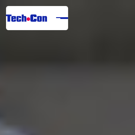
Rólunk
Portfólió
Szolgáltatások
Referenciák
Letöltési Központ
Karrier