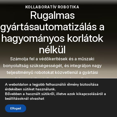
KOLLABORATÍV ROBOTIKA
Rugalmas
gyártásautomatizálás a
hagyományos korlátok
nélkül
Számolja fel a védőkerítések és a műszaki
bonyolultság szükségességét, és integráljon nagy
teljesítményű robotokat közvetlenül a gyártási
folyamataiba, teljes biztonság mellett.
A weboldalon a legjobb felhasználói élmény biztosítása
Találja meg a megfelelő robotot
érdekében sütiket használunk.
Bővebben a használt sütikről, illetve azok kikapcsolásáról a
beállításoknál olvashat
Beszéljen szakértőnkkel
LÉPJEN KAPCSOLATBA VELÜNK
Elfogad