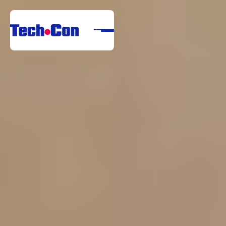
Rólunk
Portfólió
Szolgáltatások
Referenciák
Letöltési Központ
Karrier