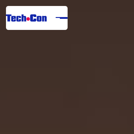
Rólunk
Portfólió
Szolgáltatások
Referenciák
Letöltési Központ
Karrier