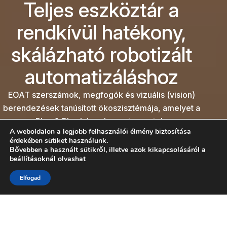
Teljes eszköztár a
rendkívül hatékony,
skálázható robotizált
automatizáláshoz
EOAT szerszámok, megfogók és vizuális (vision)
berendezések tanúsított ökoszisztémája, amelyet a
Plug & Play kényelemre terveztek.
A weboldalon a legjobb felhasználói élmény biztosítása
Kategóriák felfedezése
érdekében sütiket használunk.
Bővebben a használt sütikről, illetve azok kikapcsolásáról a
beállításoknál olvashat
Kérjen műszaki tanácsot
LÉPJEN KAPCSOLATBA VELÜNK
Elfogad
Minden, amire a
kockázatmentes