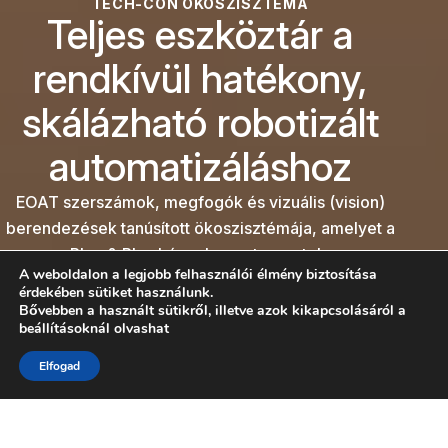
TECH-CON ÖKOSZISZTÉMA
Teljes eszköztár a
rendkívül hatékony,
skálázható robotizált
automatizáláshoz
EOAT szerszámok, megfogók és vizuális (vision)
berendezések tanúsított ökoszisztémája, amelyet a
Plug & Play kényelemre terveztek.
A weboldalon a legjobb felhasználói élmény biztosítása
Kategóriák felfedezése
érdekében sütiket használunk.
Bővebben a használt sütikről, illetve azok kikapcsolásáról a
beállításoknál olvashat
Kérjen műszaki tanácsot
LÉPJEN KAPCSOLATBA VELÜNK
Elfogad
Minden, amire a
kockázatmentes