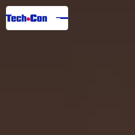
Rólunk
Portfólió
Szolgáltatások
Referenciák
Letöltési Központ
Karrier