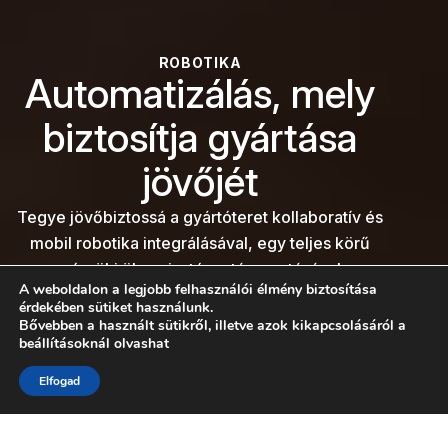
ROBOTIKA
Automatizálás, mely
biztosítja gyártása
jövőjét
Tegye jövőbiztossá a gyártóteret kollaboratív és
mobil robotika integrálásával, egy teljes körű
mérnöki ökoszisztéma támogatásával.
A weboldalon a legjobb felhasználói élmény biztosítása
Megoldások felfedezése
érdekében sütiket használunk.
Bővebben a használt sütikről, illetve azok kikapcsolásáról a
beállításoknál olvashat
Konzultáció foglalása
LÉPJEN KAPCSOLATBA VELÜNK
Elfogad
Miért fontos az