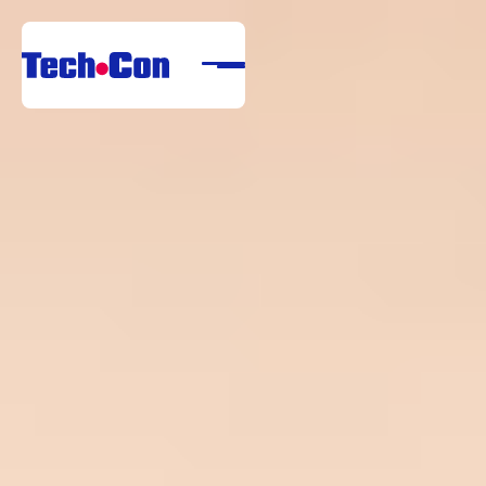
Rólunk
Portfólió
Szolgáltatások
Referenciák
Letöltési Központ
Karrier