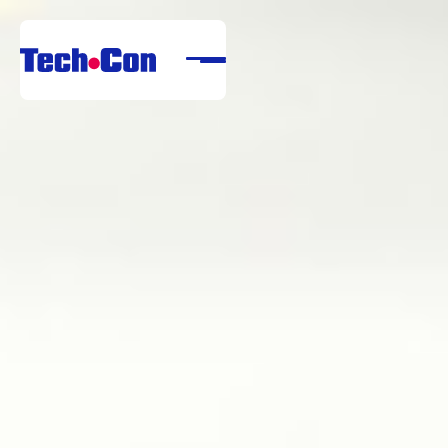
Rólunk
Portfólió
Szolgáltatások
Referenciák
Letöltési Központ
Karrier