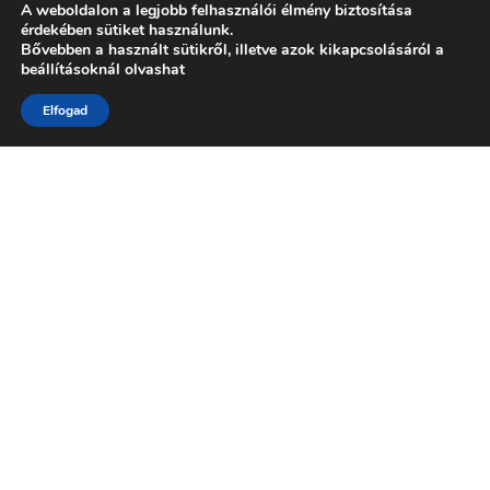
választ ipari
A weboldalon a legjobb felhasználói élmény biztosítása
érdekében sütiket használunk.
kihívásaira.
Bővebben a használt sütikről, illetve azok kikapcsolásáról a
beállításoknál olvashat
Elfogad
Lépjen kapcsolatba velünk
Legyen szó egy konkrét projektről, a
megfelelő alkatrész kiválasztásáról vagy a
termelésben rejlő rejtett lehetőségek
feltárásáról, több évtizedes tapasztalattal
rendelkező mérnökcsapatunk áll az Ön
szolgálatára.
Kapcsolat űrlap
.
Kérjük, töltse ki az alábbi űrlapot, és
szakértőnk felkeresi Önt!