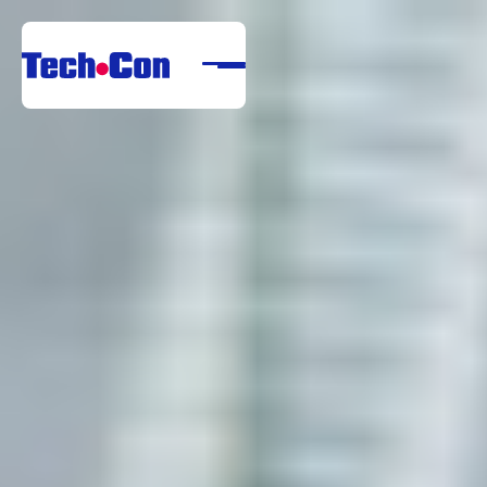
About us
Portfolio
Services
References
Download center
Career